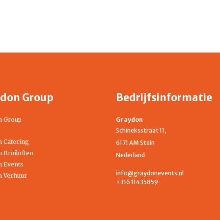
don Group
Bedrijfsinformatie
n Group
Graydon
Schineksstraat 11,
 Catering
6171 AM Stein
 Bruiloften
Nederland
 Events
info@graydonevents.nl
 Verhuur
+316 11435859