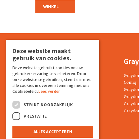
WINKEL
Deze website maakt
gebruik van cookies.
Shop
Gray
Deze website gebruikt cookies om uw
gebruikerservaring te verbeteren. Door
Home
Graydo
onze website te gebruiken, stemt u in met
Springkussens
Comiq
alle cookies in overeenstemming met ons
Partyverhuur
Graydon
Cookiebeleid.
Lees verder
Entertainment
Graydon
Tenten
Graydon
STRIKT NOODZAKELIJK
Attracties
Graydon
PRESTATIE
COMIQ
Contact
ALLES ACCEPTEREN