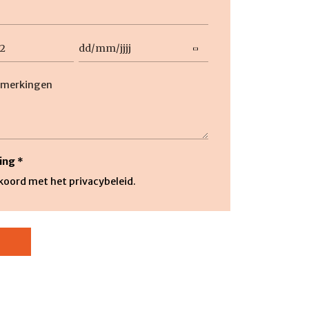
Datum
DD
slash
ng
MM
slash
JJJJ
ing
*
kkoord met het privacybeleid.