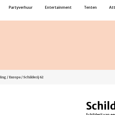
Partyverhuur
Entertainment
Tenten
Att
ding
/
Europa
/
Schilderij 62
Schild
Schilderij van e