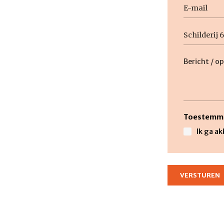
E-
mail
Geen
titel
Beschrijvi
Toestemm
Ik ga a