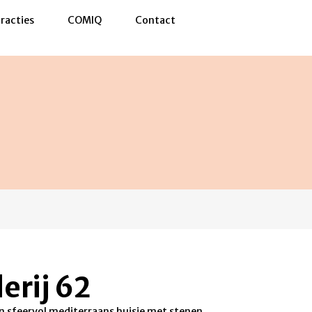
racties
COMIQ
Contact
erij 62
en sfeervol mediterraans huisje met stenen