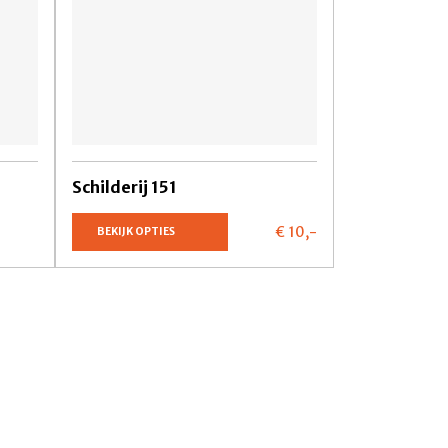
Schilderij 151
€ 10,
-
BEKIJK OPTIES