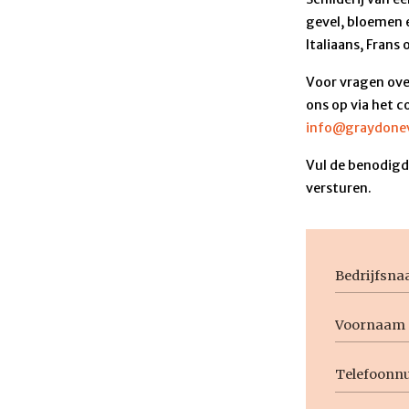
gevel, bloemen e
Italiaans, Frans
Voor vragen ove
ons op via het c
info@graydonev
Vul de benodigde
versturen.
Bedrijfsn
Voornaam
Naam
Voornaam
Telefoon