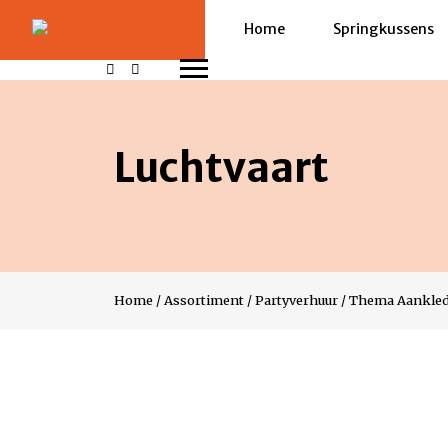
Home
Springkussens
Luchtvaart
Home
/
Assortiment
/
Partyverhuur
/
Thema Aankle