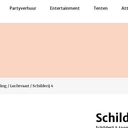
Partyverhuur
Entertainment
Tenten
Att
ding
/
Luchtvaart
/
Schilderij 4
Schild
Schilderij 4 too