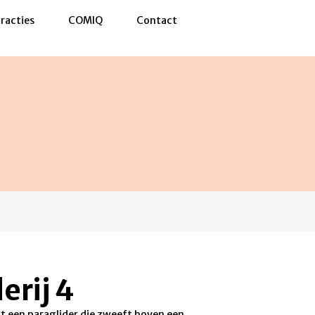
racties
COMIQ
Contact
erij 4
nt een paraglider die zweeft boven een