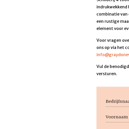
indrukwekkend b
combinatie van 
een rustige maar
element voor ev
Voor vragen ove
ons op via het c
info@graydonev
Vul de benodigde
versturen.
Bedrijfsn
Voornaam
Naam
Voornaam