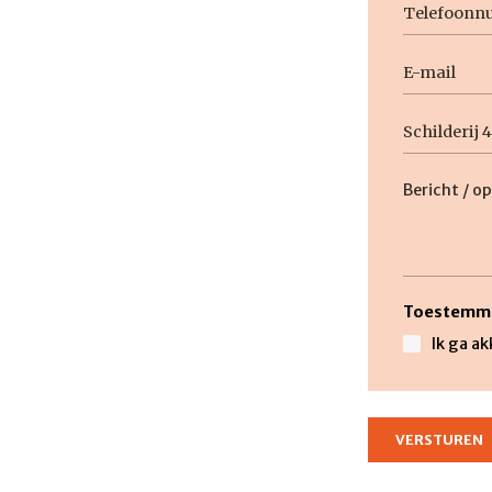
Telefoon
E-
mail
Geen
titel
Beschrijvi
Toestemm
Ik ga a