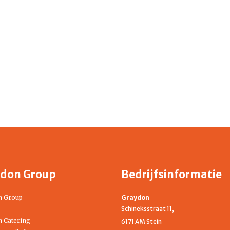
don Group
Bedrijfsinformatie
n Group
Graydon
Schineksstraat 11,
 Catering
6171 AM Stein