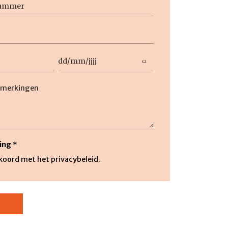
Datum
DD
slash
ng
MM
slash
JJJJ
ing
*
kkoord met het privacybeleid.