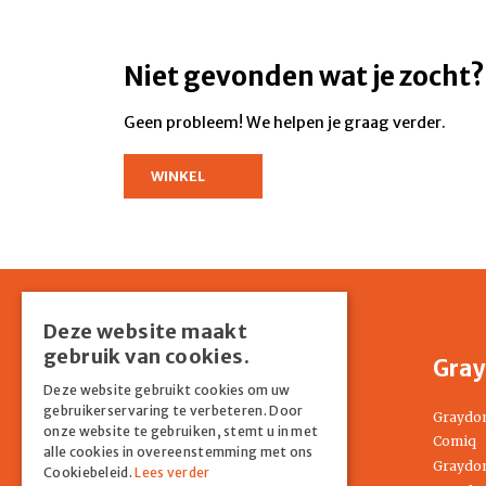
Niet gevonden wat je zocht?
Geen probleem! We helpen je graag verder.
WINKEL
Deze website maakt
gebruik van cookies.
Shop
Gray
Deze website gebruikt cookies om uw
gebruikerservaring te verbeteren. Door
Home
Graydo
onze website te gebruiken, stemt u in met
Springkussens
Comiq
alle cookies in overeenstemming met ons
Partyverhuur
Graydon
Cookiebeleid.
Lees verder