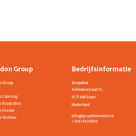
don Group
Bedrijfsinformatie
n Group
Graydon
Schineksstraat 11,
 Catering
6171 AM Stein
 Bruiloften
Nederland
 Events
info@graydonevents.nl
 Verhuur
+316 11435859