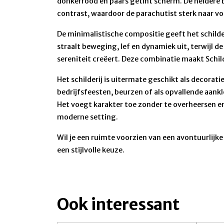
donkerrood en paars getint scherm. De heldere 
contrast, waardoor de parachutist sterk naar v
De minimalistische compositie geeft het schilde
straalt beweging, lef en dynamiek uit, terwijl d
sereniteit creëert. Deze combinatie maakt Schilde
Het schilderij is uitermate geschikt als decorat
bedrijfsfeesten, beurzen of als opvallende aan
Het voegt karakter toe zonder te overheersen en
moderne setting.
Wil je een ruimte voorzien van een avontuurlijke 
een stijlvolle keuze.
Ook interessant