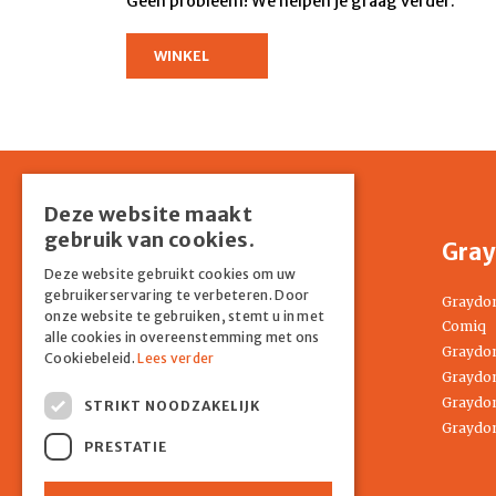
Geen probleem! We helpen je graag verder.
WINKEL
Deze website maakt
gebruik van cookies.
Shop
Gray
Deze website gebruikt cookies om uw
gebruikerservaring te verbeteren. Door
Home
Graydo
onze website te gebruiken, stemt u in met
Springkussens
Comiq
alle cookies in overeenstemming met ons
Partyverhuur
Graydon
Cookiebeleid.
Lees verder
Entertainment
Graydon
Tenten
Graydon
STRIKT NOODZAKELIJK
Attracties
Graydon
PRESTATIE
COMIQ
Contact