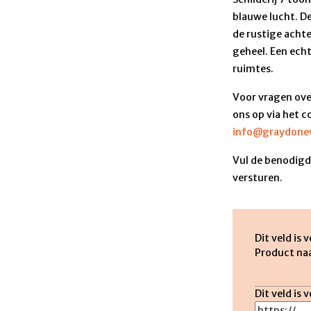
blauwe lucht. D
de rustige achte
geheel. Een ec
ruimtes.
Voor vragen ove
ons op via het c
info@graydonev
Vul de benodigde
versturen.
Dit veld is 
Product n
Dit veld is 
https://