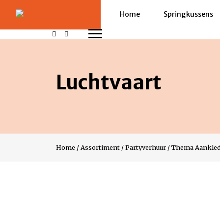
Home
Springkussens
Luchtvaart
Home
/
Assortiment
/
Partyverhuur
/
Thema Aankle