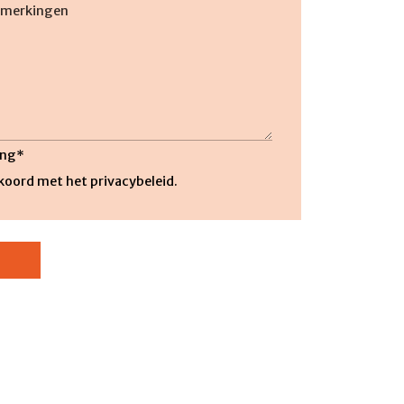
slash
JJJJ
ng
*
kkoord met het privacybeleid.