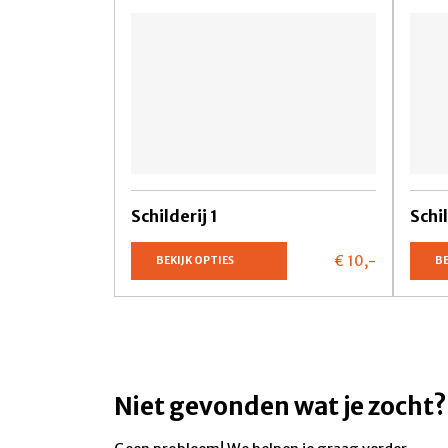
Schilderij 1
Schi
€ 10,
-
BEKIJK OPTIES
BE
Niet gevonden wat je zocht?