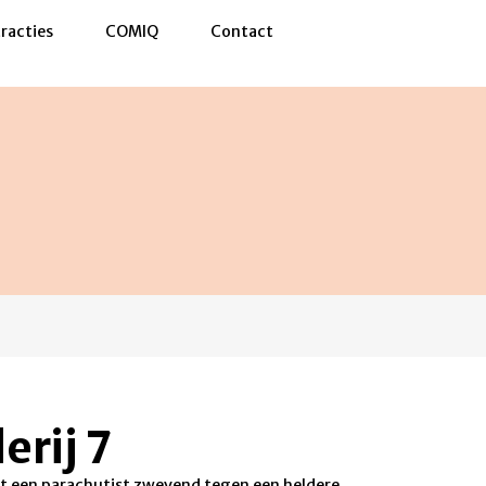
racties
COMIQ
Contact
erij 7
ont een parachutist zwevend tegen een heldere