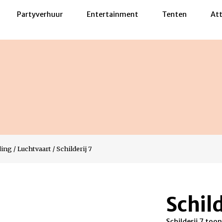
Partyverhuur
Entertainment
Tenten
Att
ding
/
Luchtvaart
/
Schilderij 7
Schild
Schilderij 7 to