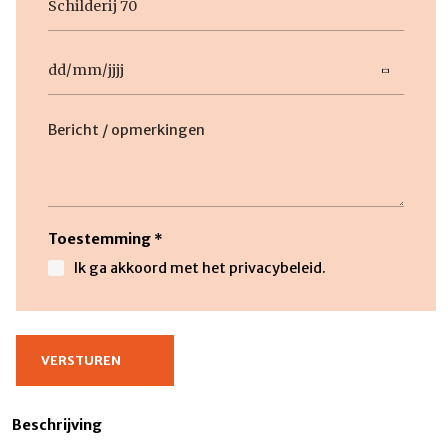
titel
Datum
DD
slash
Beschrijving
MM
slash
JJJJ
Toestemming
*
Ik ga akkoord met het privacybeleid.
Beschrijving