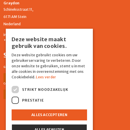
Graydon
Schineksstraat 11,
6171 AM Stein
Nederland
info@graydonevents.nl
Deze website maakt
+316 11435859
gebruik van cookies.
Social media
Deze website gebruikt cookies om uw
gebruikerservaring te verbeteren. Door
onze website te gebruiken, stemt u in met
Graydon Events
alle cookies in overeenstemming met ons
Cookiebeleid.
Lees verder
Facebook
Instagram
Comiq
STRIKT NOODZAKELIJK
Facebook
Instagram
PRESTATIE
ALLES ACCEPTEREN
ALLES AFWIJZEN