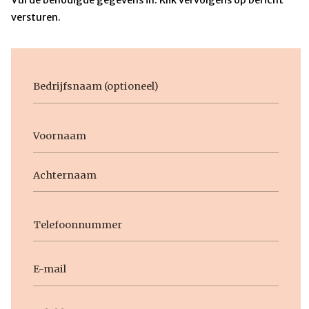
versturen.
Bedrijfsnaam
Voornaam
Naam
Voornaam
Achternaam
Telefoon
E-
mail
Geen