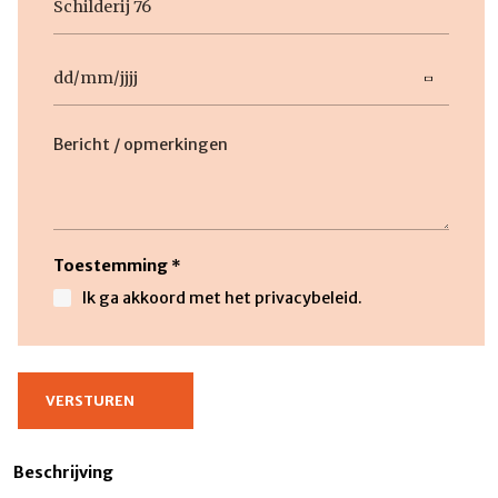
titel
Datum
DD
slash
Beschrijving
MM
slash
JJJJ
Toestemming
*
Ik ga akkoord met het privacybeleid.
Beschrijving