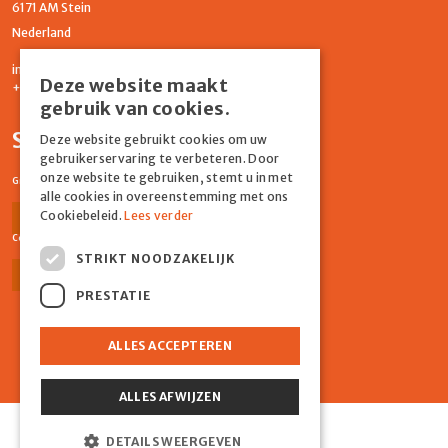
6171 AM Stein
Nederland
info@graydonevents.nl
Deze website maakt
+316 11435859
gebruik van cookies.
Social media
Deze website gebruikt cookies om uw
gebruikerservaring te verbeteren. Door
onze website te gebruiken, stemt u in met
Graydon Events
alle cookies in overeenstemming met ons
Cookiebeleid.
Lees verder
Facebook
Instagram
Comiq
STRIKT NOODZAKELIJK
Facebook
Instagram
PRESTATIE
ALLES ACCEPTEREN
ALLES AFWIJZEN
Powered by Marker Media
DETAILS WEERGEVEN