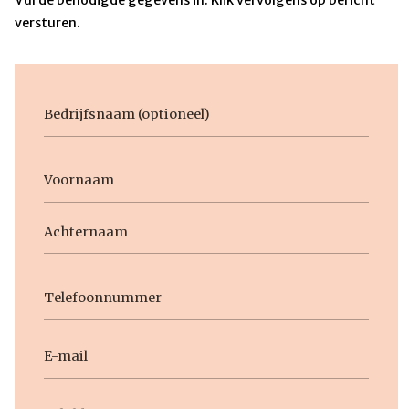
versturen.
Bedrijfsnaam
Voornaam
Naam
Voornaam
Achternaam
Telefoon
E-
mail
Geen