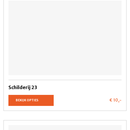
Schilderij 23
€ 10,
-
BEKIJK OPTIES