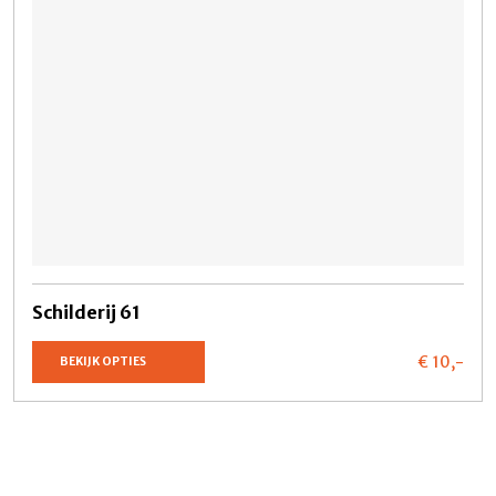
Schilderij 61
€ 10,
-
BEKIJK OPTIES