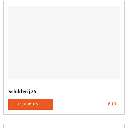
Schilderij 25
€ 10,
-
BEKIJK OPTIES