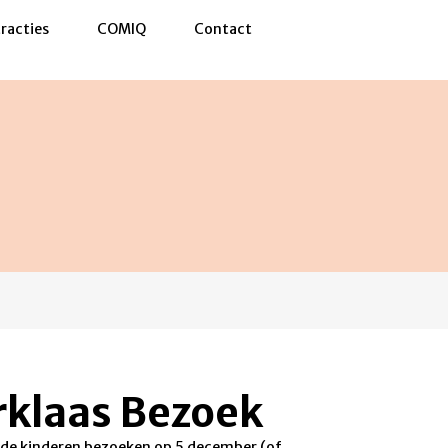
racties
COMIQ
Contact
rklaas Bezoek
s de kinderen bezoeken op 5 december (of