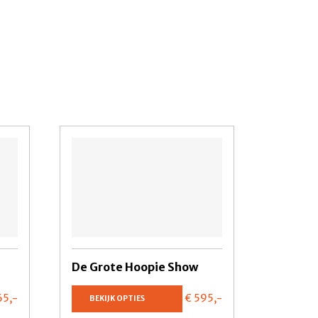
De Grote Hoopie Show
65,
-
€ 595,
-
BEKIJK OPTIES