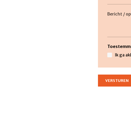
titel
Beschrijvi
Toestemm
Ik ga a