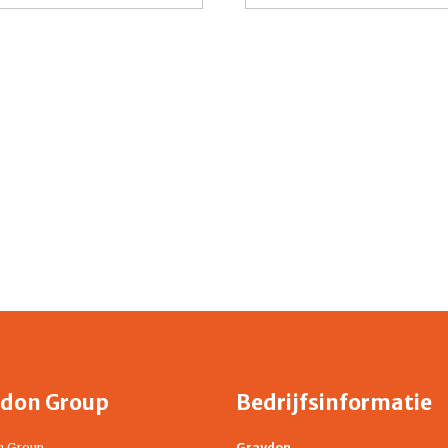
don Group
Bedrijfsinformatie
n Group
Graydon