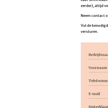
eerder), altijd v
Neem contact op
Vul de benodigde
versturen.
Bedrijfsn
Voornaam
Naam
Voornaam
Telefoon
E-
mail
Geen