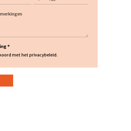
DD
slash
ng
MM
slash
JJJJ
ing
*
kkoord met het privacybeleid.