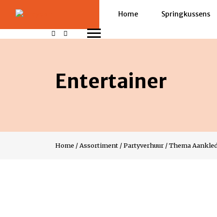
Home
Springkussens
Entertainer
Home
/
Assortiment
/
Partyverhuur
/
Thema Aankle