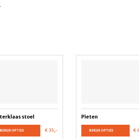
.
terklaas stoel
Pieten
€ 35,
-
€ 
BEKIJK OPTIES
BEKIJK OPTIES