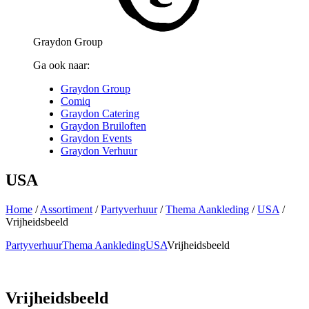
Graydon Group
Ga ook naar:
Graydon Group
Comiq
Graydon Catering
Graydon Bruiloften
Graydon Events
Graydon Verhuur
USA
Home
/
Assortiment
/
Partyverhuur
/
Thema Aankleding
/
USA
/
Vrijheidsbeeld
Partyverhuur
Thema Aankleding
USA
Vrijheidsbeeld
Vrijheidsbeeld