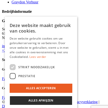
Graydon Verhuur
Bedrijfsinformatie
Graydon
Deze website maakt gebruik
Schineksstraat 11,
van cookies.
6171 AM Stein
Nederland
Deze website gebruikt cookies om uw
gebruikerservaring te verbeteren. Door
info@graydonevents.nl
onze website te gebruiken, stemt u in met
+316 11435859
alle cookies in overeenstemming met ons
Cookiebeleid.
Lees verder
Social media
STRIKT NOODZAKELIJK
Graydon Events
PRESTATIE
Facebook
Instagram
ALLES ACCEPTEREN
Comiq
Facebook
Instagram
ALLES AFWIJZEN
© 2026 Graydon |
Algemene voorwaarden
|
Privacyverklaring
|
Disclaimer