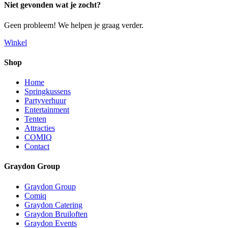
Niet gevonden wat je zocht?
Geen probleem! We helpen je graag verder.
Winkel
Shop
Home
Springkussens
Partyverhuur
Entertainment
Tenten
Attracties
COMIQ
Contact
Graydon Group
Graydon Group
Comiq
Graydon Catering
Graydon Bruiloften
Graydon Events