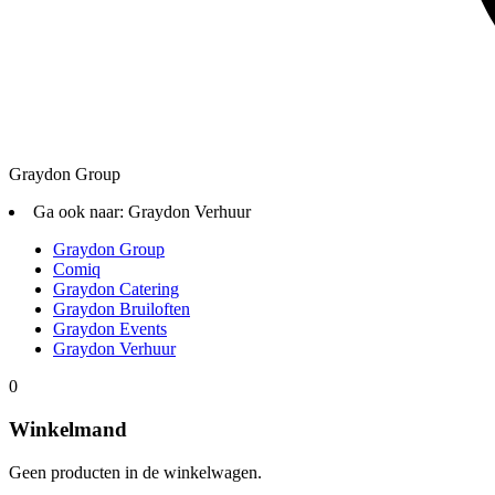
Graydon Group
Ga ook naar:
Graydon Verhuur
Graydon Group
Comiq
Graydon Catering
Graydon Bruiloften
Graydon Events
Graydon Verhuur
0
Winkelmand
Geen producten in de winkelwagen.