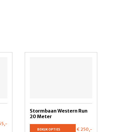
Stormbaan Western Run
20 Meter
55,
-
€ 250,
-
BEKIJK OPTIES