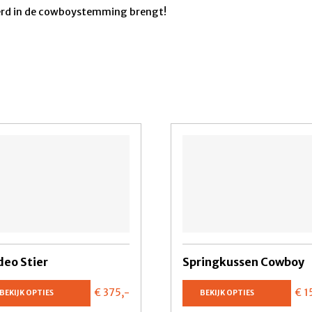
erd in de cowboystemming brengt!
deo Stier
Springkussen Cowboy
€ 375,
-
€ 1
BEKIJK OPTIES
BEKIJK OPTIES