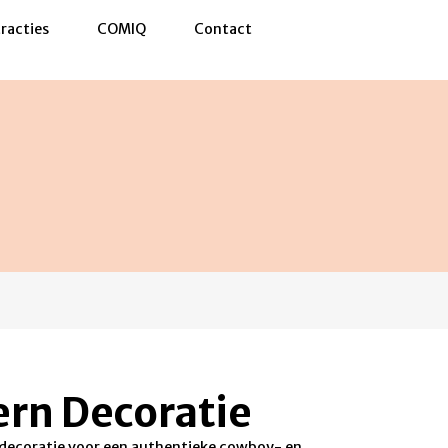
racties
COMIQ
Contact
rn Decoratie
decoratie voor een authentieke cowboy- en