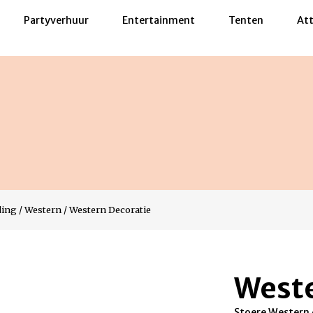
Partyverhuur
Entertainment
Tenten
Att
ding
/
Western
/
Western Decoratie
Weste
Stoere Western 