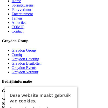
Home
Springkussens
Partyverhuur
Entertainment
Tenten
Attracties
COMIQ
Contact
Graydon Group
Graydon Group
Comiq
Graydon Catering
Graydon Bruiloften
Graydon Events
Graydon Verhuur
Bedrijfsinformatie
Graydon
Deze website maakt gebruik
Schineksstraat 11,
van cookies.
6171 AM Stein
Nederland