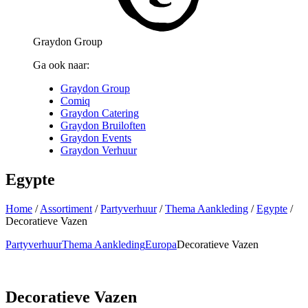
Graydon Group
Ga ook naar:
Graydon Group
Comiq
Graydon Catering
Graydon Bruiloften
Graydon Events
Graydon Verhuur
Egypte
Home
/
Assortiment
/
Partyverhuur
/
Thema Aankleding
/
Egypte
/
Decoratieve Vazen
Partyverhuur
Thema Aankleding
Europa
Decoratieve Vazen
Decoratieve Vazen