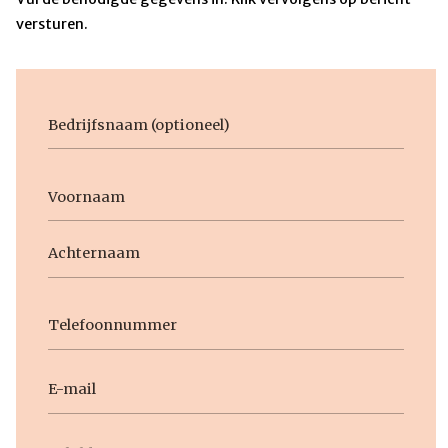
versturen.
Bedrijfsnaam
Voornaam
Naam
Voornaam
Achternaam
Telefoon
E-
mail
Geen