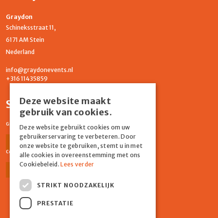
Graydon
Schineksstraat 11,
6171 AM Stein
Nederland
info@graydonevents.nl
+316 11435859
Deze website maakt
Social media
gebruik van cookies.
Graydon Events
Deze website gebruikt cookies om uw
gebruikerservaring te verbeteren. Door
Facebook
Instagram
onze website te gebruiken, stemt u in met
Comiq
alle cookies in overeenstemming met ons
Cookiebeleid.
Lees verder
Facebook
Instagram
STRIKT NOODZAKELIJK
PRESTATIE