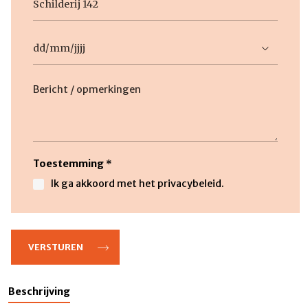
titel
Datum
DD
slash
Beschrijving
MM
slash
JJJJ
Toestemming
*
Ik ga akkoord met het privacybeleid.
Beschrijving