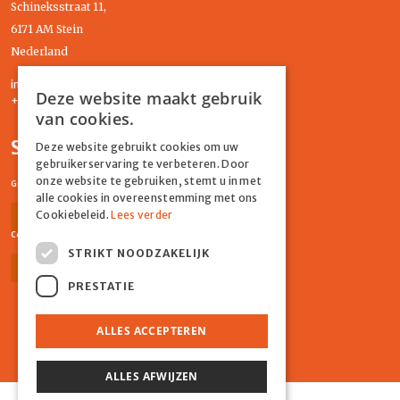
Schineksstraat 11,
6171 AM Stein
Nederland
info@graydonevents.nl
Deze website maakt gebruik
+316 11435859
van cookies.
Social media
Deze website gebruikt cookies om uw
gebruikerservaring te verbeteren. Door
onze website te gebruiken, stemt u in met
Graydon Events
alle cookies in overeenstemming met ons
Cookiebeleid.
Lees verder
Facebook
Instagram
Comiq
STRIKT NOODZAKELIJK
Facebook
Instagram
PRESTATIE
ALLES ACCEPTEREN
ALLES AFWIJZEN