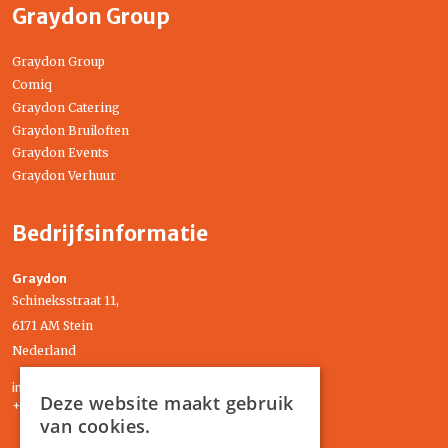
Graydon Group
Graydon Group
Comiq
Graydon Catering
Graydon Bruiloften
Graydon Events
Graydon Verhuur
Bedrijfsinformatie
Graydon
Schineksstraat 11,
6171 AM Stein
Nederland
info@graydonevents.nl
Deze website maakt gebruik
+316 11435859
van cookies.